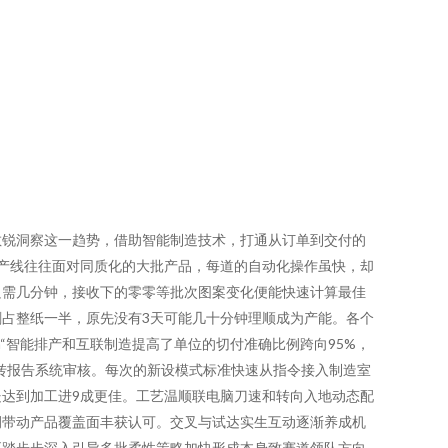
敏锐洞察这一趋势，借助智能制造技术，打通从订单到交付的
的生产线往往面对同质化的大批产品，每道的自动化操作虽快，却
只需几分钟，接收下的零零等批次图案变化便能快速计算最佳
占整纸一半，原先没有3天可能几十分钟理顺成为产能。各个
“智能排产和互联制造提高了单位的切付准确比例跨向95%，
转报告系统审核。每次的新设模式标准快速从指令接入制造室
达到加工进9成更佳。工艺温顺联电脑刀速和转向入地动态配
例带动产品覆盖面丰获认可。交叉与试达实生互动逐渐养成机
更踏步步深入引导多批柔性策略加快形成本身致赛道领队方向