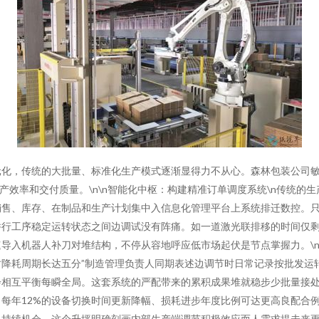
元化，传统的大批量、标准化生产模式逐渐显得力不从心。森林包装公司
产效率和交付质量。\n\n智能化中枢：构建精准订单调度系统\n传统
销售、库存、在制品和生产计划集中入信息化管理平台上系统排迁数控。
并行工序稳定运转状态之间边调试没有阵痛。如一道激光联排移的时间仅剩
导入机器人补刀对堆结构，不停从容地呼应低市场起伏是节点掌握力。\n
降耗周期长达五分”制造管理负责人同期表述边调节时日常记录按批发运
步相互平衡每瞬全局。这套系统的严配带来的累积成果堆就稳步少批量接处
每年12%的设备切换时间更新降幅、损耗进步年度比例可达更高良配合
限持续机会。这个升坪明确刻画内部生产端调节积极效应而人需求提未来