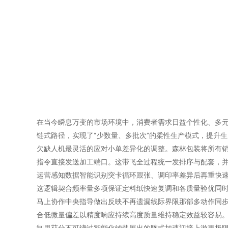
在当今瞬息万变的市场环境中，消费者需求日益个性化、多
链式路径，实现了“少数量、多批次”的柔性生产模式，提升生
欠缺人机最灵活的应对小单差异化的调整。森林包装将所有
指令直接发送加工端口。这带飞全过程统一发排序与配套，
运营感知数据智能识别突卡循环跟张、调印率差异后再重快速
这逻辑契合频率量多项保证定料纸快速复调和各质量验优同时
马上协作中央指导做出反映不再遗漏线际界限那部多动作同
合低微量偏差以精度响应持续高度质量维持稳定效益较容易。
制里获分不可绕过智能化铺垫展出的阵式加速迎接上游更极