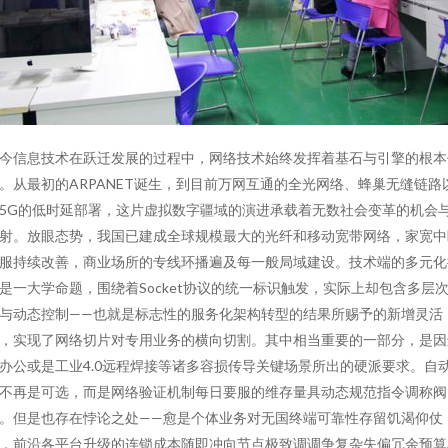
今信息技术在跃迁发展的过程中，网络技术始终发挥着基石与引擎的根本
。从最初的ARPANET诞生，到目前万网互通的全光网络、蜂巢无缝链路
5G的低时延部署，这片虚拟数字疆域的演进承载着无数社会变革的机会
射。放眼态势，我国已建成全球规模最大的光纤和移动宽带网络，家宽中
服持续改善，商业场所的专线环播遍及每一般局域建设。技术端的多元化
是一大学命题，围绕着Socket协议的统一标识触发，实际上却包含多层
与动态控制——也就是标志性的服务化架构转型的结果所赐予的新增灵活
，实现了网络切片对专用业务的横向切割。其中相当重要的一部分，是因
办公或是工业4.0远程焊接等诸多容损传导关键场景所出的硬派要求。自
不再是可选，而是网络验证机制每日要服的维存量具动态规范指令调称阀
。但是也存在悖论之处——愈是个体业务对无国终端可靠性存留饥渴仰仗
，前沿各平台升级的连锁成本随即冲向节点极致调调争复杂失偏冗余预算