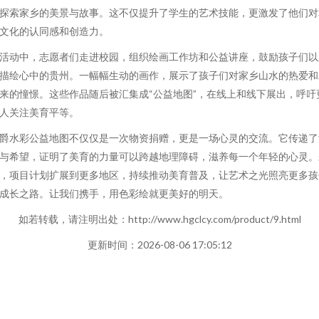
探索家乡的美景与故事。这不仅提升了学生的艺术技能，更激发了他们对
文化的认同感和创造力。
活动中，志愿者们走进校园，组织绘画工作坊和公益讲座，鼓励孩子们以
描绘心中的贵州。一幅幅生动的画作，展示了孩子们对家乡山水的热爱和
来的憧憬。这些作品随后被汇集成“公益地图”，在线上和线下展出，呼吁
人关注美育平等。
爵水彩公益地图不仅仅是一次物资捐赠，更是一场心灵的交流。它传递了
与希望，证明了美育的力量可以跨越地理障碍，滋养每一个年轻的心灵。
，项目计划扩展到更多地区，持续推动美育普及，让艺术之光照亮更多孩
成长之路。让我们携手，用色彩绘就更美好的明天。
如若转载，请注明出处：http://www.hgclcy.com/product/9.html
更新时间：2026-08-06 17:05:12