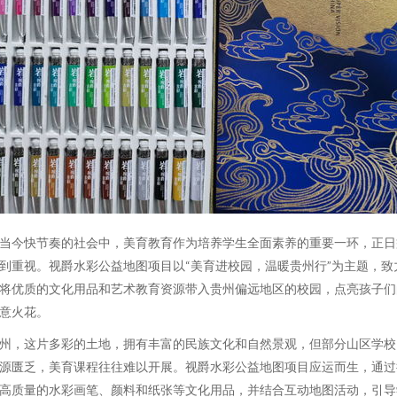
当今快节奏的社会中，美育教育作为培养学生全面素养的重要一环，正日
到重视。视爵水彩公益地图项目以“美育进校园，温暖贵州行”为主题，致
将优质的文化用品和艺术教育资源带入贵州偏远地区的校园，点亮孩子们
意火花。
州，这片多彩的土地，拥有丰富的民族文化和自然景观，但部分山区学校
源匮乏，美育课程往往难以开展。视爵水彩公益地图项目应运而生，通过
高质量的水彩画笔、颜料和纸张等文化用品，并结合互动地图活动，引导